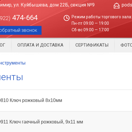
димир, ул. Куйбышева, дом 22Б, секция №9
pods
474-664
Режим работы торгового зала:
4922)
Пн-пт 09:00 — 19:00
обратный звонок
Сб-вс 09:00 — 17:00
ОГ
ОПЛАТА И ДОСТАВКА
СЕРТИФИКАТЫ
ФОТО
нструменты
менты
0810 Ключ рожковый 8х10мм
911 Ключ гаечный рожковый, 9х11 мм