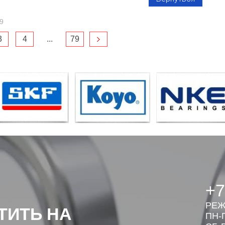
9
3
4
...
79
+7
РЕЖ
ТИТЬ НА
ПН-П