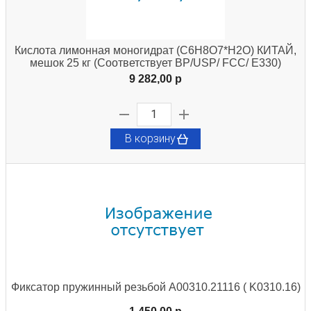
Кислота лимонная моногидрат (С6Н8О7*Н2О) КИТАЙ,
мешок 25 кг (Соответствует ВР/USP/ FCC/ E330)
9 282,00 p
В корзину
Фиксатор пружинный резьбой A00310.21116 ( K0310.16)