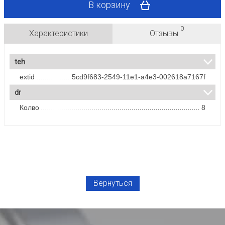
В корзину
0
Характеристики
Отзывы
teh
extid
5cd9f683-2549-11e1-a4e3-002618a7167f
dr
Колво
8
Вернуться