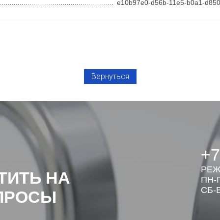
e10b97e0-d56b-11e5-b0a1-d85
Вернуться
+7
РЕЖ
ТИТЬ НА
ПН-П
СБ-В
ПРОСЫ