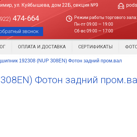
димир, ул. Куйбышева, дом 22Б, секция №9
pods
474-664
Режим работы торгового зала:
4922)
Пн-пт 09:00 — 19:00
обратный звонок
Сб-вс 09:00 — 17:00
ОГ
ОПЛАТА И ДОСТАВКА
СЕРТИФИКАТЫ
ФОТО
шипник 192308 (NUP 308EN) Фотон задний пром.вал
308EN) Фотон задний пром.в