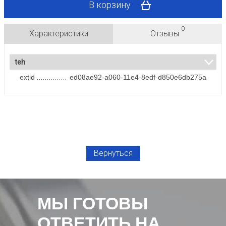
В корзину
0
Характеристики
Отзывы
teh
extid
ed08ae92-a060-11e4-8edf-d850e6db275a
Вернуться
МЫ ГОТОВЫ
ОТВЕТИТЬ НА