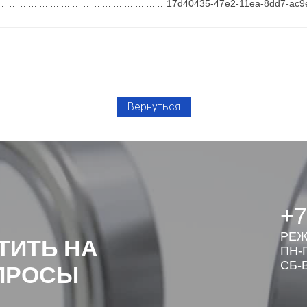
17d40435-47e2-11ea-8dd7-ac9
Вернуться
+7
РЕЖ
ТИТЬ НА
ПН-П
СБ-В
ПРОСЫ