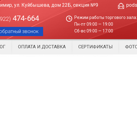
димир, ул. Куйбышева, дом 22Б, секция №9
pods
474-664
Режим работы торгового зала:
4922)
Пн-пт 09:00 — 19:00
обратный звонок
Сб-вс 09:00 — 17:00
ОГ
ОПЛАТА И ДОСТАВКА
СЕРТИФИКАТЫ
ФОТО