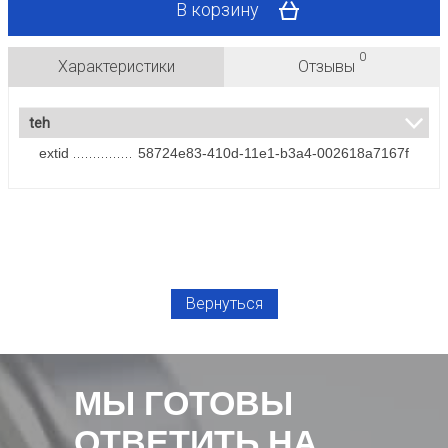
В корзину
0
Характеристики
Отзывы
teh
extid
58724e83-410d-11e1-b3a4-002618a7167f
Вернуться
МЫ ГОТОВЫ
ОТВЕТИТЬ НА