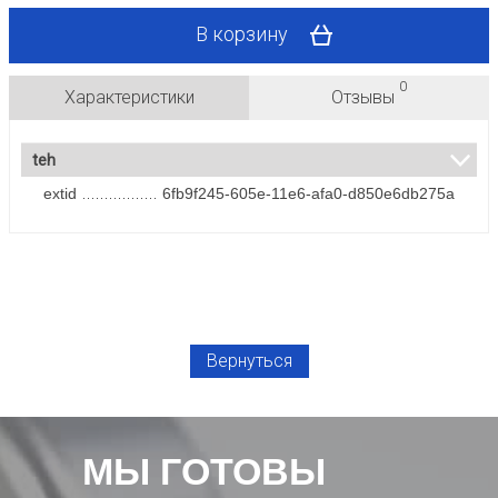
В корзину
0
Характеристики
Отзывы
teh
extid
6fb9f245-605e-11e6-afa0-d850e6db275a
Вернуться
МЫ ГОТОВЫ