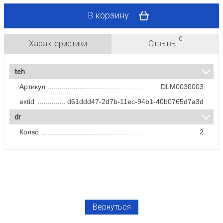
В корзину
0
Характеристики
Отзывы
teh
Артикул
DLM0030003
extid
d61ddd47-2d7b-11ec-94b1-40b0765d7a3d
dr
Колво
2
Вернуться