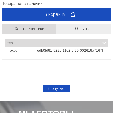
Товара нет в наличии
В корзину
0
Характеристики
Отзывы
teh
extid
edb0fd81-822c-11e2-8f50-002618a7167f
Вернуться