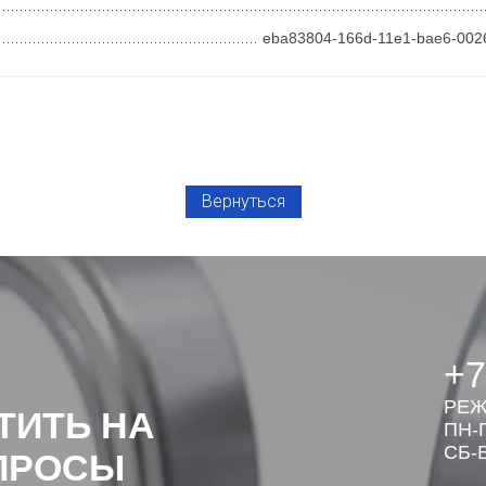
eba83804-166d-11e1-bae6-002
Вернуться
+7
РЕЖ
ТИТЬ НА
ПН-П
СБ-В
ПРОСЫ