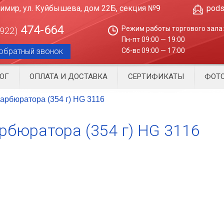
димир, ул. Куйбышева, дом 22Б, секция №9
pods
474-664
Режим работы торгового зала:
4922)
Пн-пт 09:00 — 19:00
обратный звонок
Сб-вс 09:00 — 17:00
ОГ
ОПЛАТА И ДОСТАВКА
СЕРТИФИКАТЫ
ФОТО
карбюратора (354 г) HG 3116
рбюратора (354 г) HG 3116