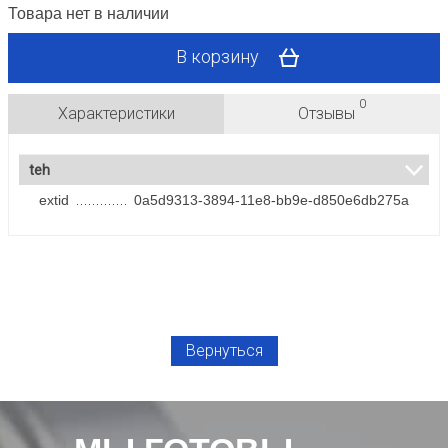
Товара нет в наличии
В корзину
0
Характеристики
Отзывы
teh
extid
0a5d9313-3894-11e8-bb9e-d850e6db275a
Вернуться