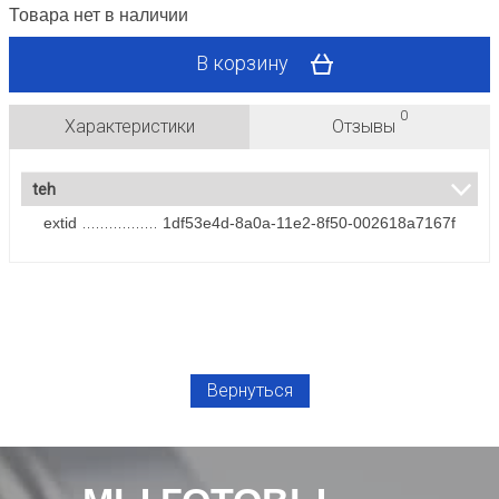
Товара нет в наличии
В корзину
0
Характеристики
Отзывы
teh
extid
1df53e4d-8a0a-11e2-8f50-002618a7167f
Вернуться