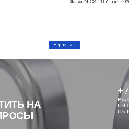
3bdabe24-1043-11e1-bae6-002
Вернуться
+7
РЕЖ
ТИТЬ НА
ПН-П
СБ-В
ПРОСЫ