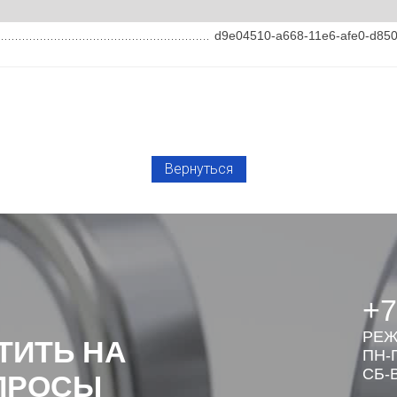
d9e04510-a668-11e6-afe0-d85
Вернуться
+7
РЕЖ
ТИТЬ НА
ПН-П
СБ-В
ПРОСЫ