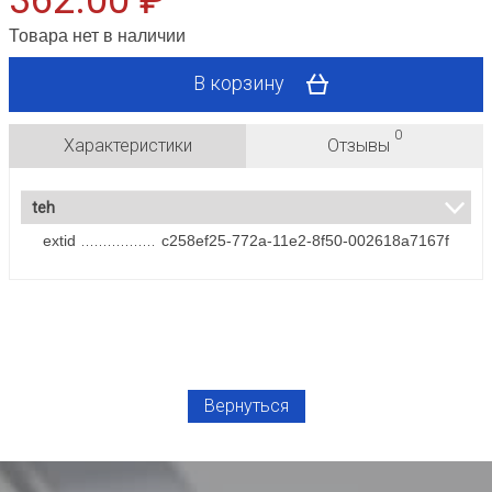
362.00 ₽
Товара нет в наличии
В корзину
0
Характеристики
Отзывы
teh
extid
c258ef25-772a-11e2-8f50-002618a7167f
Вернуться