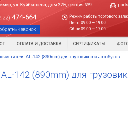
димир, ул. Куйбышева, дом 22Б, секция №9
pods
474-664
Режим работы торгового зала:
4922)
Пн-пт 09:00 — 19:00
обратный звонок
Сб-вс 09:00 — 17:00
ОГ
ОПЛАТА И ДОСТАВКА
СЕРТИФИКАТЫ
ФОТО
оочистителя AL-142 (890mm) для грузовиков и автобусов
 AL-142 (890mm) для грузовик