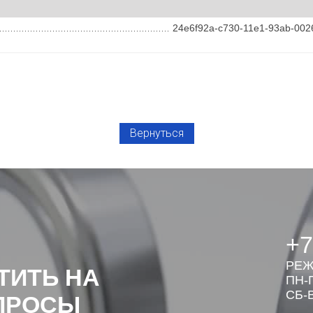
24e6f92a-c730-11e1-93ab-002
Вернуться
+7
РЕЖ
ТИТЬ НА
ПН-П
СБ-В
ПРОСЫ