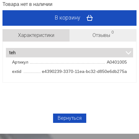
Товара нет в наличии
В корзину
0
Характеристики
Отзывы
teh
Артикул
A0401005
extid
e4390239-3370-11ea-bc32-d850e6db275a
Вернуться