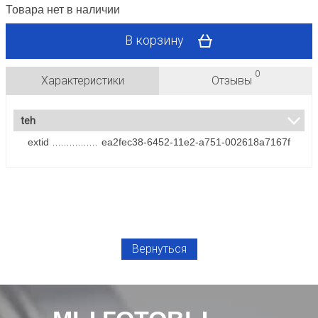
Товара нет в наличии
В корзину
0
Характеристики
Отзывы
teh
extid
ea2fec38-6452-11e2-a751-002618a7167f
Вернуться