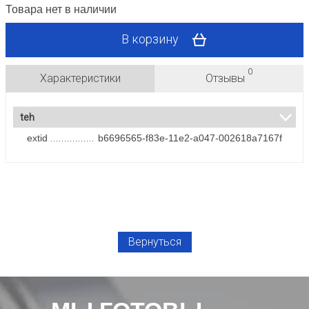
Товара нет в наличии
В корзину
0
Характеристики
Отзывы
teh
extid
b6696565-f83e-11e2-a047-002618a7167f
Вернуться