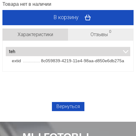
Товара нет в наличии
В корзину
0
Характеристики
Отзывы
teh
extid
8c059839-4219-11e4-98aa-d850e6db275a
Вернуться